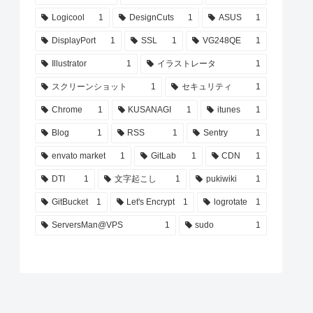
Logicool
1
DesignCuts
1
ASUS
1
DisplayPort
1
SSL
1
VG248QE
1
Illustrator
1
イラストレータ
1
スクリーンショット
1
セキュリティ
1
Chrome
1
KUSANAGI
1
itunes
1
Blog
1
RSS
1
Sentry
1
envato market
1
GitLab
1
CDN
1
DTI
1
文字起こし
1
pukiwiki
1
GitBucket
1
Let's Encrypt
1
logrotate
1
ServersMan@VPS
1
sudo
1