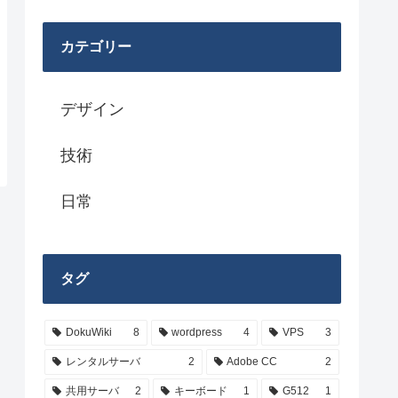
カテゴリー
デザイン
技術
日常
タグ
DokuWiki
8
wordpress
4
VPS
3
レンタルサーバ
2
Adobe CC
2
共用サーバ
2
キーボード
1
G512
1