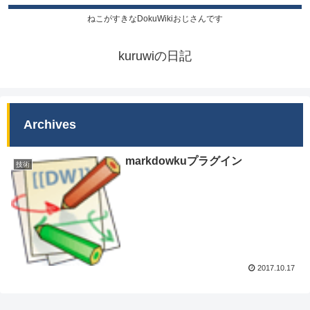
ねこがすきなDokuWikiおじさんです
kuruwiの日記
Archives
markdowkuプラグイン
技術
2017.10.17